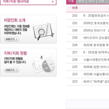
서울
부산
대구
인천
번호
232
6ㆍ25참전유공자 
231
2026년 호국보훈의
230
2026년 전반기 6
229
에티오피아 강뉴합
228
제22회 호국영령 
227
6ㆍ25전쟁 제76주
226
서울시재향군인회 6
225
제48회 장한 어머
224
제53회 서울보훈대
223
베르디 "레퀴엠" 공