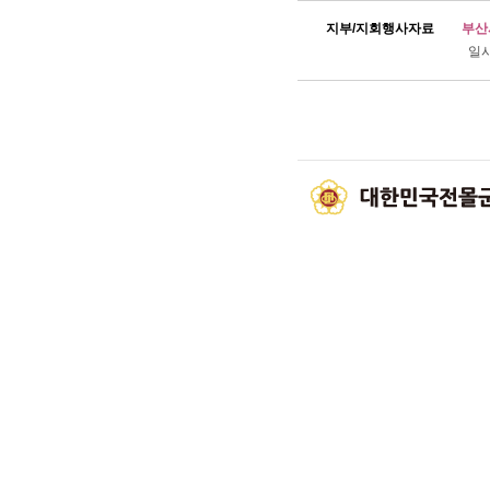
지부/지회행사자료
부산
일시 